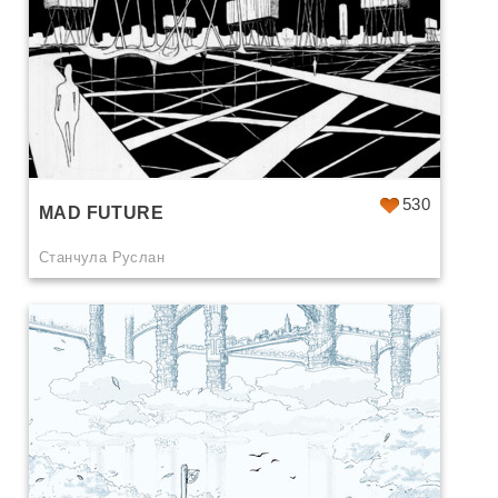
530
MAD FUTURE
Станчула Руслан