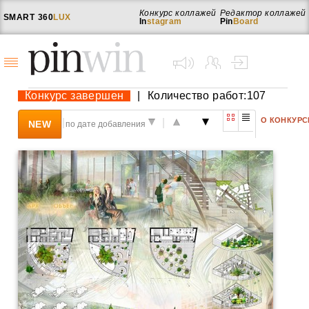
Конкурс коллажей
Редактор коллажей
SMART
360
LUX
In
stagram
Pin
Board
Конкурс завершен
|
Количество работ:107
О КОНКУРС
|
|
NEW