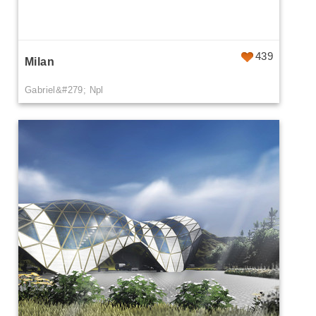
439
Milan
Gabriel&#279; Npl