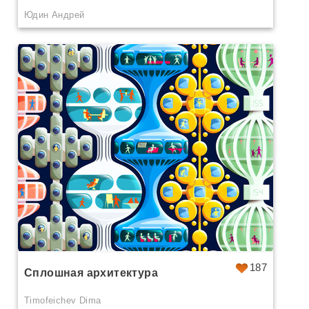
Юдин Андрей
187
Сплошная архитектура
Timofeichev Dima