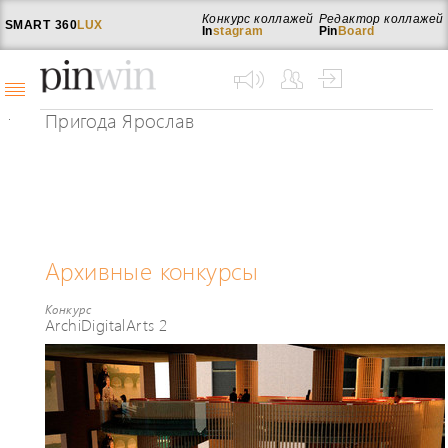
Конкурс коллажей
Редактор коллажей
SMART
360
LUX
In
stagram
Pin
Board
Пригода Ярослав
Архивные конкурсы
Конкурс
ArchiDigitalArts 2