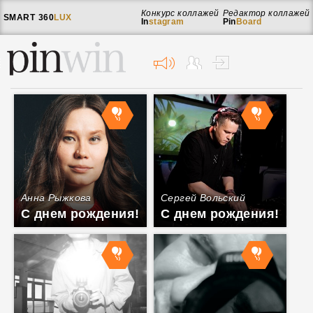
Конкурс коллажей
Редактор коллажей
SMART
360
LUX
In
stagram
Pin
Board
Анна Рыжкова
Сергей Вольский
С днем рождения!
С днем рождения!