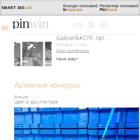
Конкурс коллажей
Редактор коллажей
SMART
360
LUX
In
stagram
Pin
Board
Gabriel&#279; Npl
Lithuania, Vilnius
Моё портфолио
Меня зовут
Архивные конкурсы
Конкурс
Цвет в архитектуре