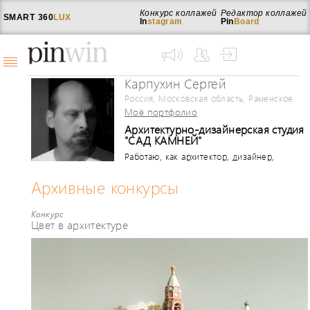
Конкурс коллажей
Редактор коллажей
SMART
360
LUX
In
stagram
Pin
Board
Карпухин Сергей
Россия, Московская область, Раменское
Моё портфолио
Архитектурно-дизайнерская студия
"САД КАМНЕЙ"
Работаю, как архитектор, дизайнер,
художник фотограф, режиссер,
сценарист. Занимаюсь публицистикой
Архивные конкурсы
и философией. Окончил Сибирский
государственный институт искусств
Конкурс
имени Дмитрия Хворостовского, г.
Цвет в архитектуре
Красноярск, художественный
факультет, ФПК градостроительства
МАРХИ, ВГИК. Имею
профессиональные награды,
публикации и портфолио в разных
видах и жанрах искусств.
Реализованные проекты: Дворец
Спорта в г. Рубежное, Украина,