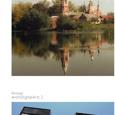
(мозаика). 1989 Храм
Первопрестольных Петра и Павла, п.
Ильинский, Моск. обл.,
(проектирование). 2008 Собор
Пресвятой Богородицы в Зачатьевском
ставропигиальном женском монастыре,
г. Москва, (архитектурный дизайн).
2009 Храм Иверской иконы Божией
Матери, г. Жуковский (роспись). 2013.
На данный момент работаю над
Архитектурно-градостроительной
концепцией Гжели.
Конкурс
ArchiDigitalArts 2