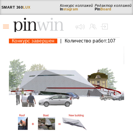
Конкурс коллажей
Редактор коллажей
SMART
360
LUX
In
stagram
Pin
Board
Конкурс завершен
|
Количество работ:107