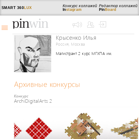
Конкурс коллажей
Редактор коллажей
SMART
360
LUX
In
stagram
Pin
Board
Крысенко Илья
Россия, Москва
Магистрант 2 курс МГХПА им.
Строганова
Архивные конкурсы
Конкурс
ArchiDigitalArts 2