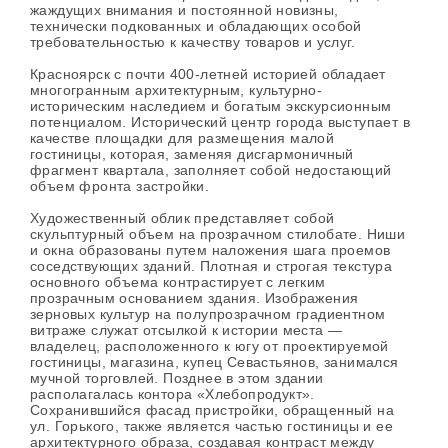
жаждущих внимания и постоянной новизны,
технически подкованных и обладающих особой
требовательностью к качеству товаров и услуг.
Красноярск с почти 400-летней историей обладает
многогранным архитектурным, культурно-
историческим наследием и богатым экскурсионным
потенциалом. Исторический центр города выступает в
качестве площадки для размещения малой
гостиницы, которая, заменяя дисгармоничный
фрагмент квартала, заполняет собой недостающий
объем фронта застройки.
Художественный облик представляет собой
скульптурный объем на прозрачном стилобате. Ниши
и окна образованы путем наложения шага проемов
соседствующих зданий. Плотная и строгая текстура
основного объема контрастирует с легким
прозрачным основанием здания. Изображения
зерновых культур на полупрозрачном градиентном
витраже служат отсылкой к истории места —
владелец, расположенного к югу от проектируемой
гостиницы, магазина, купец Севастьянов, занимался
мучной торговлей. Позднее в этом здании
располагалась контора «Хлебопродукт».
Сохранившийся фасад пристройки, обращенный на
ул. Горького, также является частью гостиницы и ее
архитектурного образа, создавая контраст между