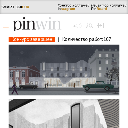
Конкурс коллажей
Редактор коллажей
SMART
360
LUX
In
stagram
Pin
Board
Конкурс завершен
|
Количество работ:107