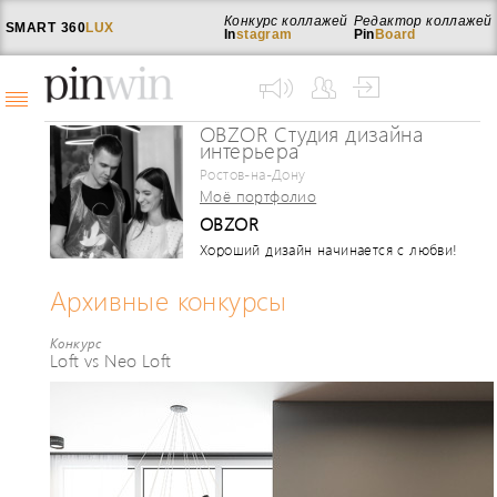
Конкурс коллажей
Редактор коллажей
SMART
360
LUX
In
stagram
Pin
Board
OBZOR Студия дизайна
интерьера
Ростов-на-Дону
Моё портфолио
OBZOR
Хороший дизайн начинается с любви!
Создаём и реализуем интерьеры.
Архивные конкурсы
Конкурс
Loft vs Neo Loft