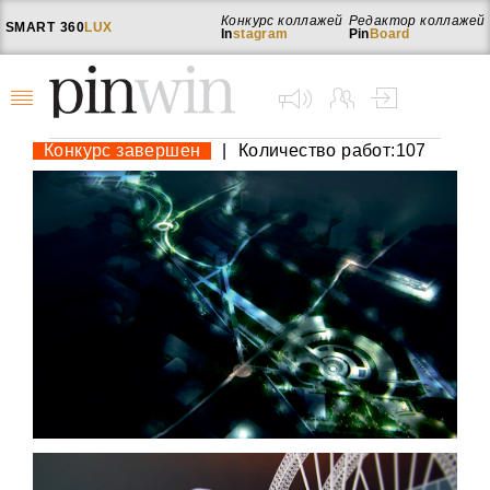
Конкурс коллажей
Редактор коллажей
SMART
360
LUX
In
stagram
Pin
Board
Конкурс завершен
|
Количество работ:107