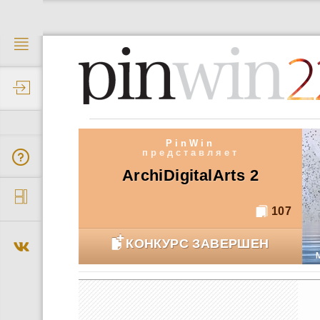
2
PinWin
представляет
ArchiDigitalArts 2
107
КОНКУРС ЗАВЕРШЕН