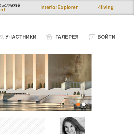
р коллажей
InteriorExplorer
4living
rd
УЧАСТНИКИ
ГАЛЕРЕЯ
ВОЙТИ