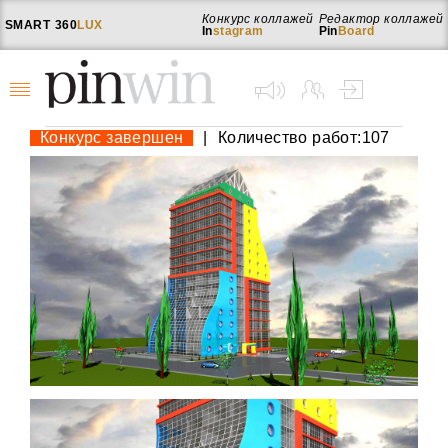
Конкурс коллажей
Редактор коллажей
SMART
360
LUX
In
stagram
Pin
Board
Конкурс завершен
|
Количество работ:107