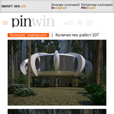
Конкурс коллажей
Редактор коллажей
SMART
360
LUX
In
stagram
Pin
Board
Конкурс завершен
|
Количество работ:107