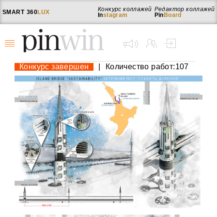
Конкурс коллажей
Редактор коллажей
SMART
360
LUX
In
stagram
Pin
Board
Конкурс завершен
|
Количество работ:107