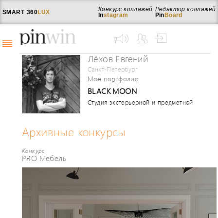
Конкурс коллажей
Редактор коллажей
SMART
360
LUX
In
stagram
Pin
Board
Лёхов Евгений
Санкт-Петербург
Моё портфолио
BLACK MOON
Студия экстерьерной и предметной
визуализации
Архивные конкурсы
Конкурс
PRO Мебель