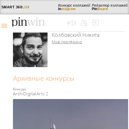
Конкурс коллажей
Редактор коллажей
SMART
360
LUX
In
stagram
Pin
Board
Колбовский Никита
Моё портфолио
Архивные конкурсы
Конкурс
ArchiDigitalArts 2