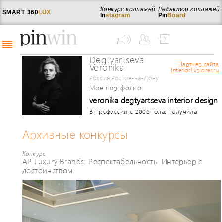
Конкурс коллажей
Редактор коллажей
SMART
360
LUX
In
stagram
Pin
Board
Degtyartseva
Партнер сайта
Veronika
InteriorExplorer.ru
Россия,Ростов-на-Дону
Моё портфолио
veronika degtyartseva interior design
В профессии с 2006 года, получила
два высших образования, первое в
СКГМИ факультет ПГС. второе высшее
Архивные конкурсы
образование в ЮФУ, направление
"Искусство Интерьера" Мне очень
Конкурс
повезло с профессией, ведь для меня
AP Luxury Brands: Респектабельность. Интерьер с
это в первую очередь любимое
достоинством.
занятие, от которого я получаю
удовольствие. Воплощаю в жизнь
интерьеры с разными направлениями
и стилистиками, уделяю большое
внимание деталям, тк считаю, что
именно на них строится интересный и
действительно дизайнерский