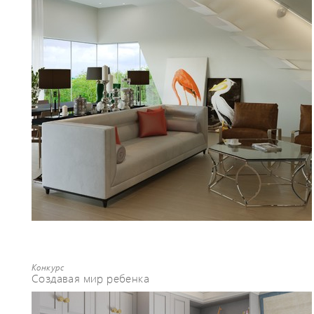
интерьер.Основная задача для меня,
создавать качественные, живые
интерьеры, передающие настроение
владельца. Это всегда совместная
работа, приносящая удовольствие всем
участникам.
Конкурс
Создавая мир ребенка