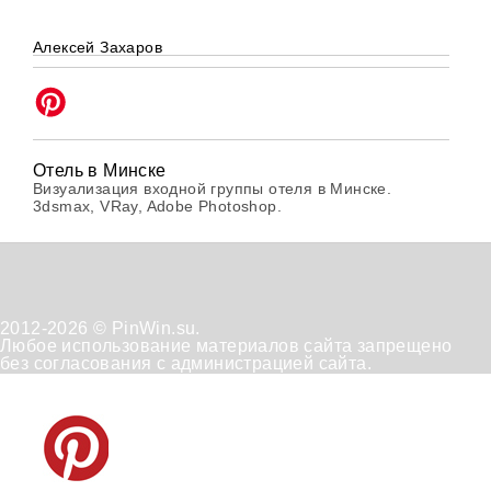
Алексей Захаров
Отель в Минске
Визуализация входной группы отеля в Минске.
3dsmax, VRay, Adobe Photoshop.
2012-2026 © PinWin.su.
Любое использование материалов сайта запрещено
без согласования с администрацией сайта.
Техническая
Положение
Отказ от
поддержка
по
получения
обработке
рассылок
персональных
данных