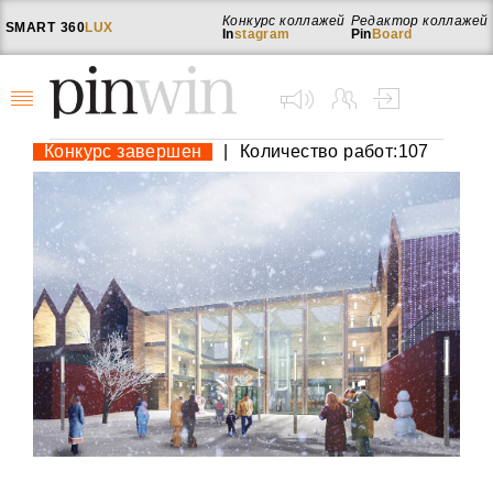
Конкурс коллажей
Редактор коллажей
SMART
360
LUX
In
stagram
Pin
Board
Конкурс завершен
|
Количество работ:107