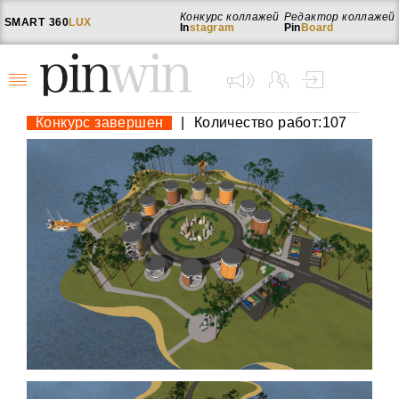
Конкурс коллажей
Редактор коллажей
SMART
360
LUX
In
stagram
Pin
Board
Конкурс завершен
|
Количество работ:107