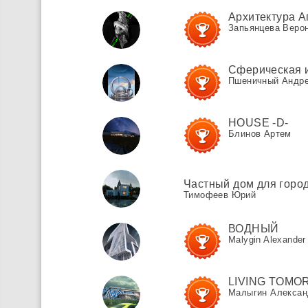
Архитектура А
Запьянцева Веро
Сферическая 
Пшеничный Андр
HOUSE -D-
Блинов Артем
Частный дом для горо
Тимофеев Юрий
ВОДНЫЙ
Malygin Alexander
LIVING TOM
Малыгин Алексан