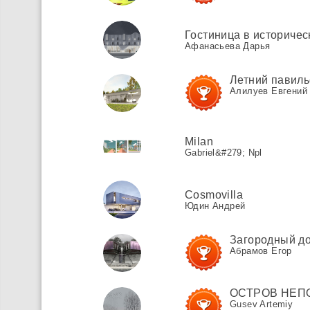
Гостиница в историчес
Афанасьева Дарья
Летний павил
Алилуев Евгений
Milan
Gabriel&#279; Npl
Cosmovilla
Юдин Андрей
Загородный до
Абрамов Егор
ОСТРОВ НЕП
Gusev Artemiy