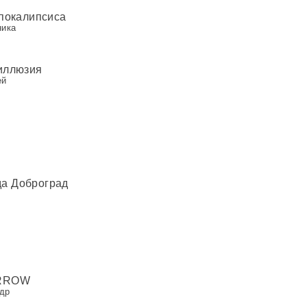
107
покалипсиса
ника
иллюзия
ей
да Доброград
ORROW
др