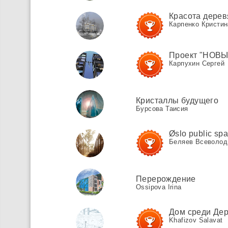
Красота дерев
Карпенко Кристин
Проект "НОВ
Карпухин Сергей
Кристаллы будущего
Бурсова Таисия
Øslo public sp
Беляев Всеволод
Перерождение
Ossipova Irina
Дом среди Де
Khafizov Salavat