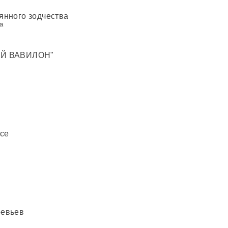
янного зодчества
а
ЫЙ ВАВИЛОН"
ace
ревьев