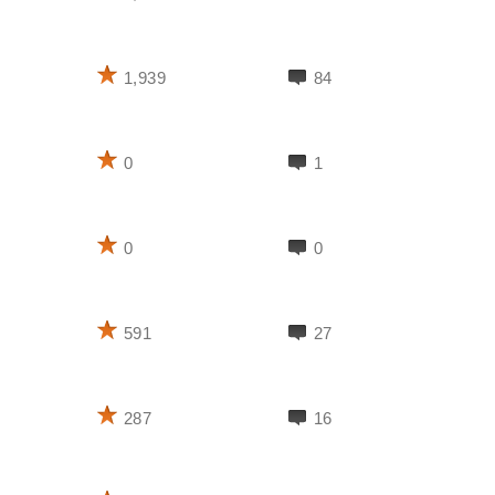
1,939
84
0
1
0
0
591
27
287
16