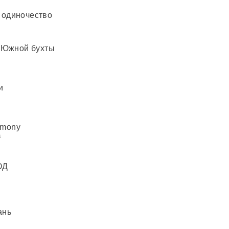
 одиночество
 Южной бухты
и
armony
а
ОД
ань