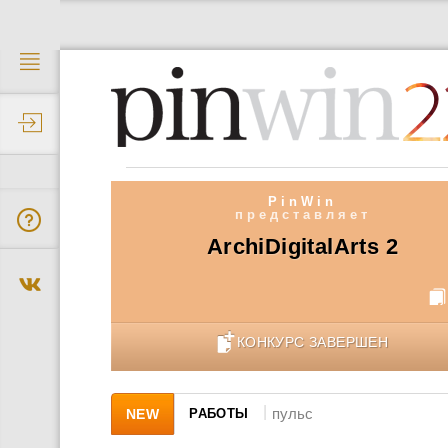
2
PinWin
представляет
ArchiDigitalArts 2
КОНКУРС ЗАВЕРШЕН
|
NEW
РАБОТЫ