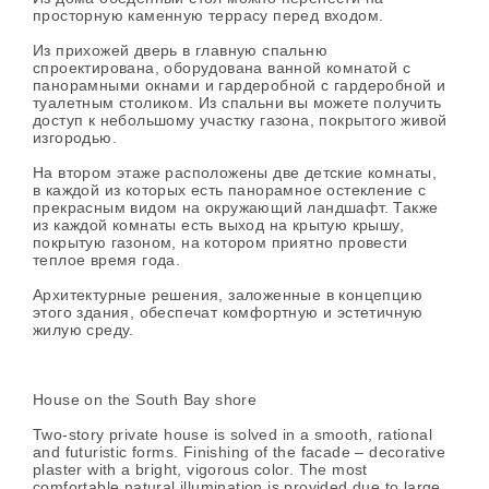
просторную каменную террасу перед входом.
Из прихожей дверь в главную спальню
спроектирована, оборудована ванной комнатой с
панорамными окнами и гардеробной с гардеробной и
туалетным столиком. Из спальни вы можете получить
доступ к небольшому участку газона, покрытого живой
изгородью.
На втором этаже расположены две детские комнаты,
в каждой из которых есть панорамное остекление с
прекрасным видом на окружающий ландшафт. Также
из каждой комнаты есть выход на крытую крышу,
покрытую газоном, на котором приятно провести
теплое время года.
Архитектурные решения, заложенные в концепцию
этого здания, обеспечат комфортную и эстетичную
жилую среду.
House on the South Bay shore
Two-story private house is solved in a smooth, rational
and futuristic forms. Finishing of the facade – decorative
plaster with a bright, vigorous color. The most
comfortable natural illumination is provided due to large