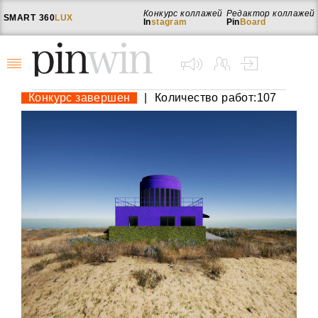
Конкурс коллажей
Редактор коллажей
SMART
360
LUX
In
stagram
Pin
Board
Конкурс завершен
|
Количество работ:107