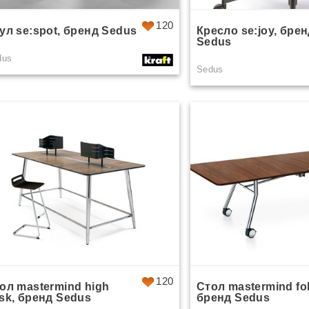
120
ул se:spot, бренд Sedus
Кресло se:joy, бре
Sedus
dus
Sedus
120
ол mastermind high
Стол mastermind fol
sk, бренд Sedus
бренд Sedus