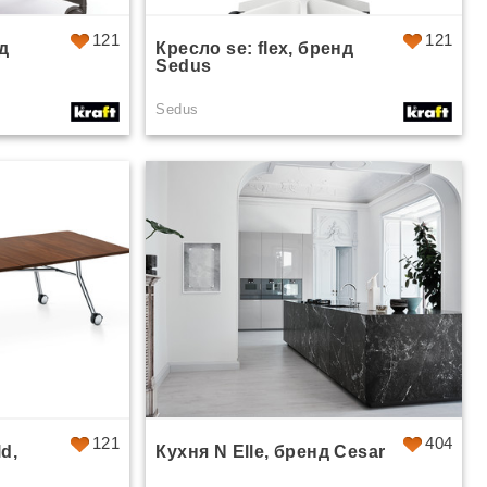
121
121
нд
Кресло se: flex, бренд
Sedus
Sedus
121
404
d,
Кухня N Elle, бренд Cesar