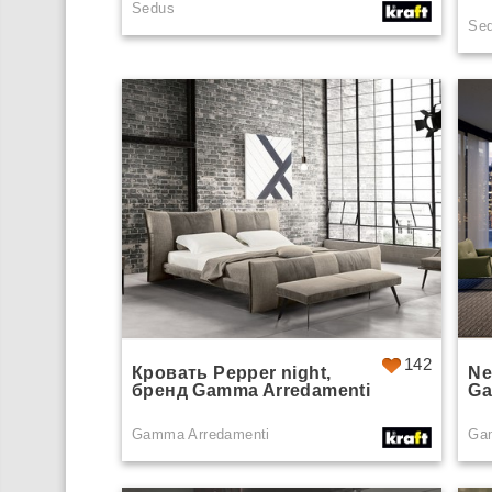
Sedus
Se
142
Кровать Pepper night,
Ne
бренд Gamma Arredamenti
Ga
Gamma Arredamenti
Ga