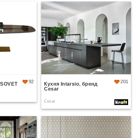
92
201
д SOVET
Кухня Intarsio, бренд
Cesar
Cesar