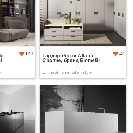
120
93
te
Гардеробные Atlante
i
Charme, бренд EmmeBi
e
EmmeBi home italian style