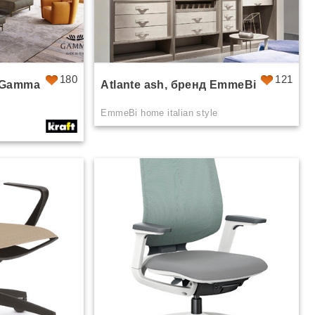
180
121
 Gamma
Atlante ash, бренд EmmeBi
EmmeBi home italian style