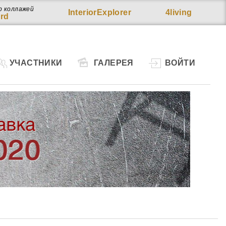
р коллажей
InteriorExplorer
4living
rd
УЧАСТНИКИ
ГАЛЕРЕЯ
ВОЙТИ