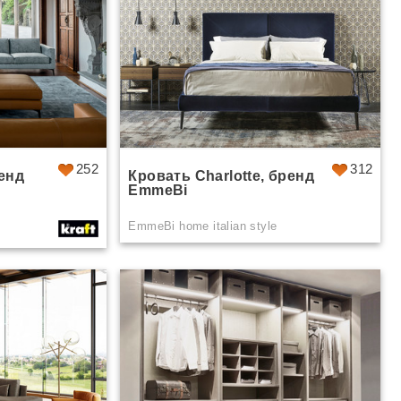
252
312
ренд
Кровать Charlotte, бренд
EmmeBi
EmmeBi home italian style