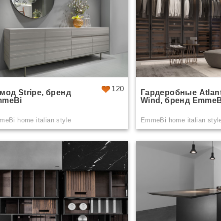
120
мод Stripe, бренд
Гардеробные Atlan
mmeBi
Wind, бренд EmmeB
eBi home italian style
EmmeBi home italian styl