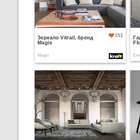
151
Зеркало Vitrail, бренд
Га
Magis
Fl
Magis
Emm