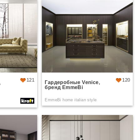
121
120
д
Гардеробные Venice,
бренд EmmeBi
EmmeBi home italian style