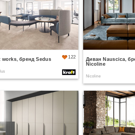
122
: works, бренд Sedus
Диван Nauscica, б
Nicoline
dus
Nicoline