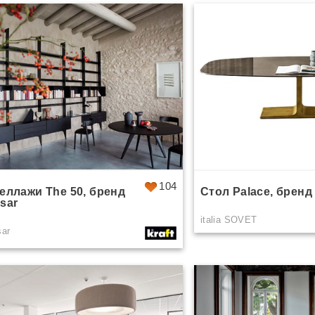
69
104
еллажи The 50, бренд
Стол Palace, брен
sar
italia SOVET
sar