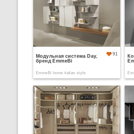
91
Модульная система Day,
Ко
бренд EmmeBi
E
EmmeBi home italian style
Emm