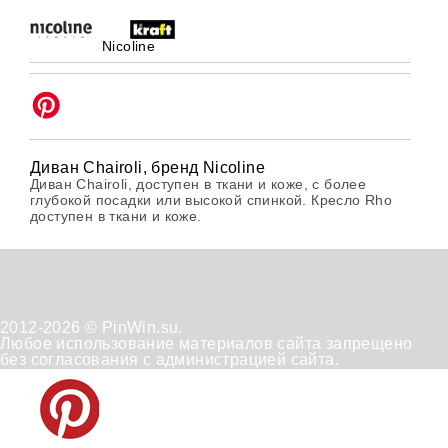
Nicoline
Диван Chairoli, бренд Nicoline
Диван Chairoli, доступен в ткани и коже, с более
глубокой посадки или высокой спинкой. Кресло Rho
доступен в ткани и коже.
2012-2026 © PinWin.su.
Любое использование материалов сайта запрещено
без согласования с администрацией сайта.
Техническая
Положение
Отказ от
поддержка
по
получения
обработке
рассылок
персональных