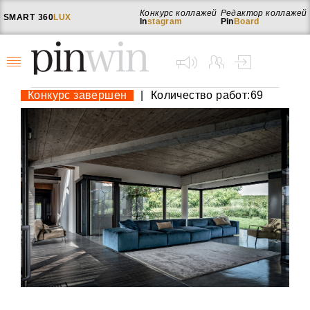
Конкурс коллажей
Редактор коллажей
SMART
360
LUX
In
stagram
Pin
Board
Конкурс завершен
|
Количество работ:69