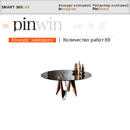
Конкурс коллажей
Редактор коллажей
SMART
360
LUX
In
stagram
Pin
Board
Конкурс завершен
|
Количество работ:69