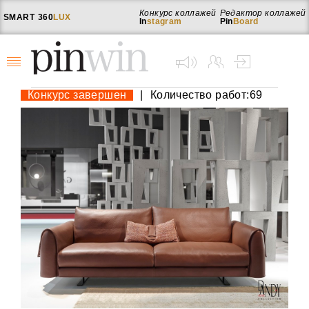
Конкурс коллажей
Редактор коллажей
SMART
360
LUX
In
stagram
Pin
Board
Конкурс завершен
|
Количество работ:69