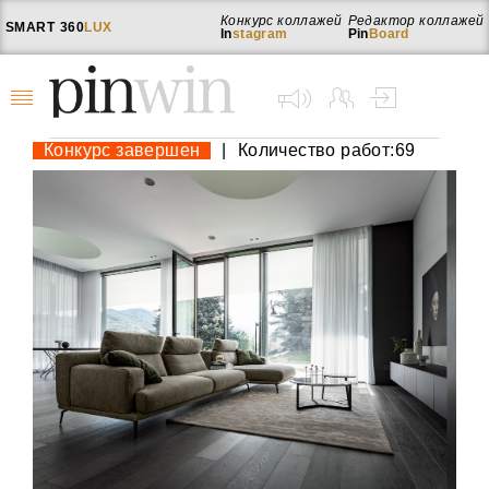
Конкурс коллажей
Редактор коллажей
SMART
360
LUX
In
stagram
Pin
Board
Конкурс завершен
|
Количество работ:69