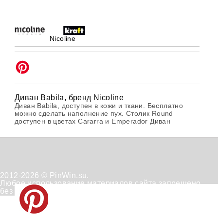
Nicoline
Диван Babila, бренд Nicoline
Диван Babila, доступен в кожи и ткани. Бесплатно
можно сделать наполнение пух. Столик Round
доступен в цветах Cararra и Emperador Диван
2012-2026 © PinWin.su.
Любое использование материалов сайта запрещено
без согласования с администрацией сайта.
Техническая
Положение
Отказ от
поддержка
по
получения