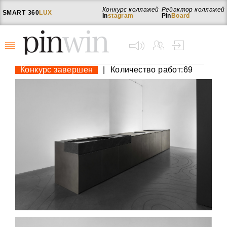
Конкурс коллажей
Редактор коллажей
SMART
360
LUX
In
stagram
Pin
Board
Конкурс завершен
|
Количество работ:69