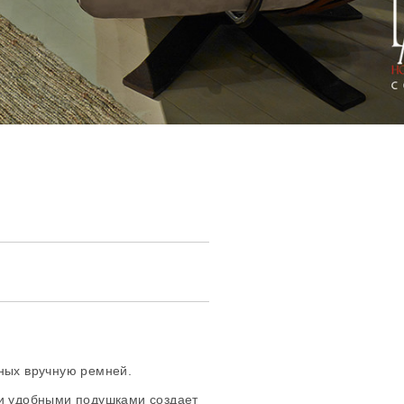
нных вручную ремней.
ми удобными подушками создает