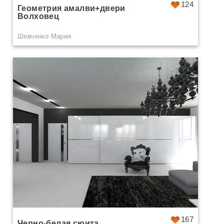
124
Геометрия амалви+двери
Волховец
Шевченко Мария
167
Черно-белая сюита