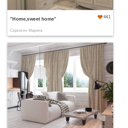
441
"Home,sweet home"
Саркисян Марина