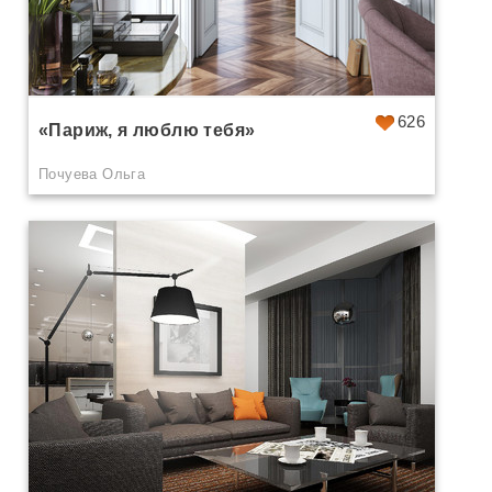
626
«Париж, я люблю тебя»
Почуева Ольга