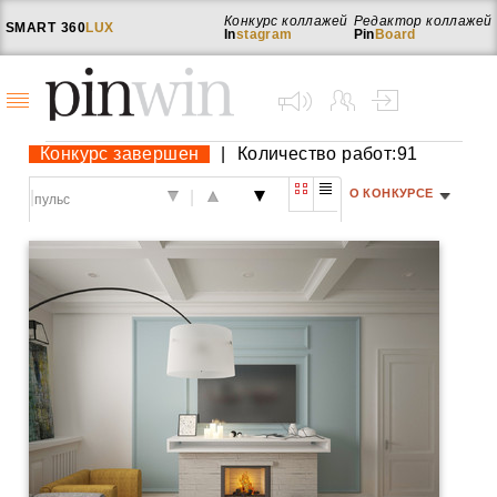
Конкурс коллажей
Редактор коллажей
SMART
360
LUX
In
stagram
Pin
Board
Конкурс завершен
|
Количество работ:91
О КОНКУРСЕ
|
|