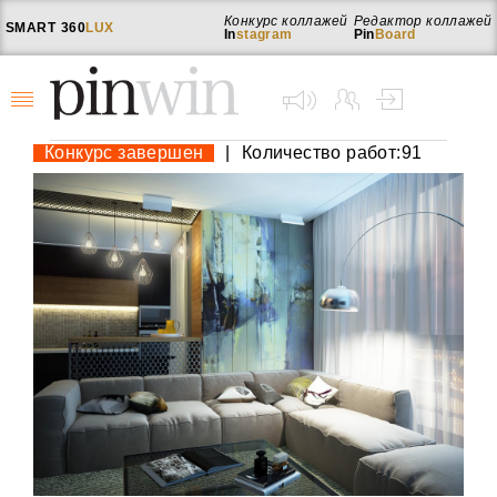
Конкурс коллажей
Редактор коллажей
SMART
360
LUX
In
stagram
Pin
Board
Конкурс завершен
|
Количество работ:91