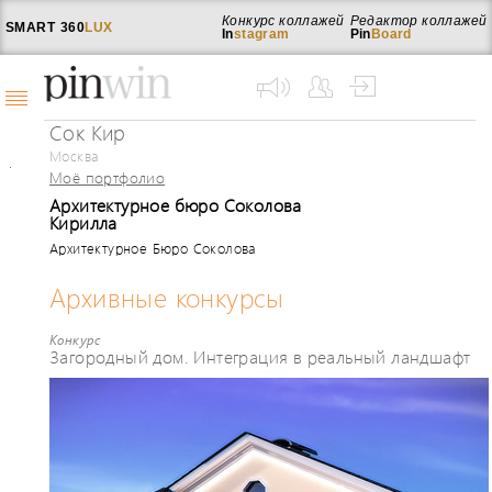
Конкурс коллажей
Редактор коллажей
SMART
360
LUX
In
stagram
Pin
Board
Сок Кир
Москва
Моё портфолио
Архитектурное бюро Соколова
Кирилла
Архитектурное Бюро Соколова
Кирилла (SOKOLOV KIRILL DESIGN)
Архивные конкурсы
Конкурс
Загородный дом. Интеграция в реальный ландшафт