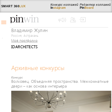
Конкурс коллажей
Редактор коллажей
SMART
360
LUX
In
stagram
Pin
Board
Владимир Жулин
Россия, Астрахань
Моё портфолио
IDARCHITECTS
Архивные конкурсы
Конкурс
Волховец. Объединяя пространства. Межкомнатные
двери – как основа интерьера