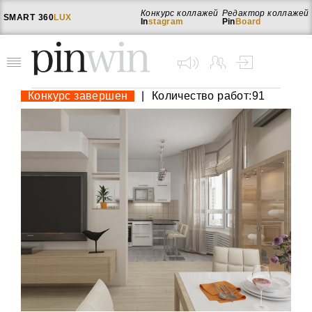
Конкурс коллажей
Редактор коллажей
SMART
360
LUX
In
stagram
Pin
Board
Конкурс завершен
|
Количество работ:91