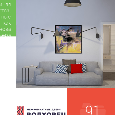
иняя
ства.
тные
– как
нова
ьера
91