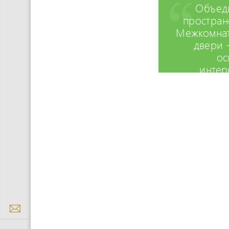
Объед
простран
Межкомна
двери 
ос
интер