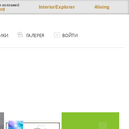
р коллажей
InteriorExplorer
4living
rd
ИКИ
ГАЛЕРЕЯ
ВОЙТИ