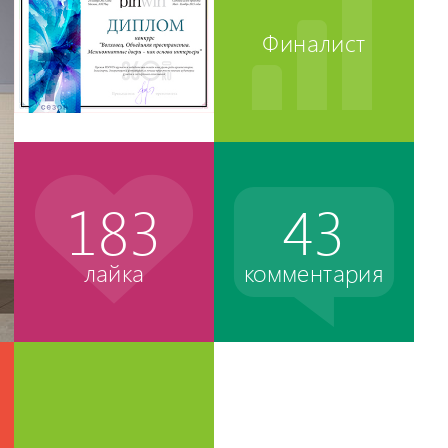
Финалист
183
43
лайка
комментария