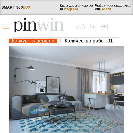
Конкурс коллажей
Редактор коллажей
SMART
360
LUX
In
stagram
Pin
Board
Конкурс завершен
|
Количество работ:91