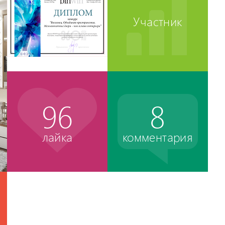
Участник
96
8
лайка
комментария