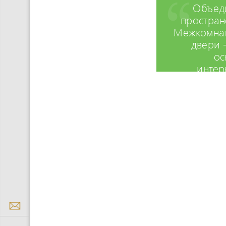
Объед
простран
Межкомна
двери 
ос
интер