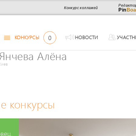
Редакто
Конкурс коллажей
Pin
Boa
0
КОНКУРСЫ
НОВОСТИ
УЧАСТН
Янчева Алёна
Киев
е конкурсы
вец.