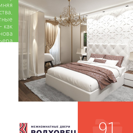
иняя
ства.
тные
– как
нова
ьера
91