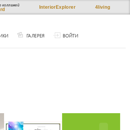
р коллажей
InteriorExplorer
4living
rd
ИКИ
ГАЛЕРЕЯ
ВОЙТИ