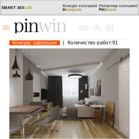
Конкурс коллажей
Редактор коллажей
SMART
360
LUX
In
stagram
Pin
Board
Конкурс завершен
|
Количество работ:91