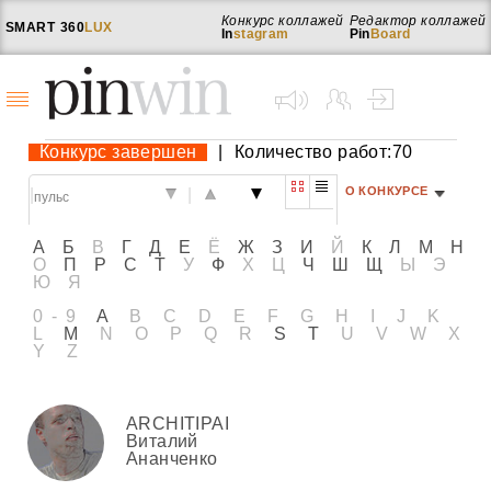
Конкурс коллажей
Редактор коллажей
SMART
360
LUX
In
stagram
Pin
Board
Конкурс завершен
|
Количество работ:70
О КОНКУРСЕ
|
|
А
Б
В
Г
Д
Е
Ё
Ж
З
И
Й
К
Л
М
Н
О
П
Р
С
Т
У
Ф
Х
Ц
Ч
Ш
Щ
Ы
Э
Ю
Я
0-9
A
B
C
D
E
F
G
H
I
J
K
L
M
N
O
P
Q
R
S
T
U
V
W
X
Y
Z
ARCHITIPAI
Виталий
Ананченко