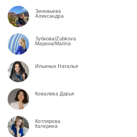
Зиновьева
Александра
Зубкова/Zubkova
Марина/Marina
Ильиных Наталья
Ковалева Дарья
Котлярова
Катерина