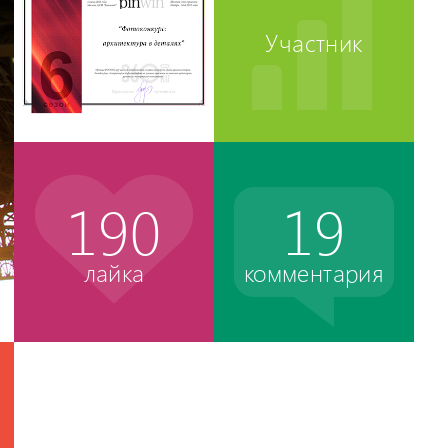
Участник
190
19
лайка
комментария