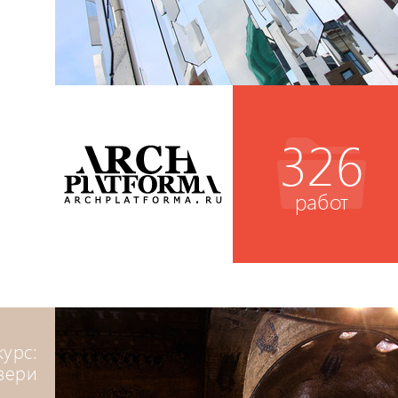
326
работ
курс:
вери