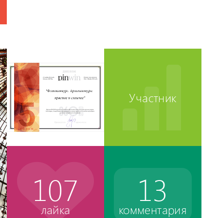
Участник
107
13
лайка
комментария