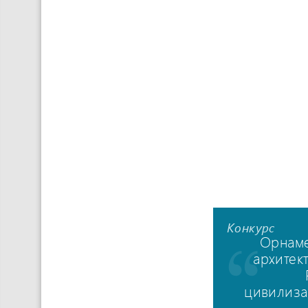
Конкурс
Орнаме
архитек
цивилиза