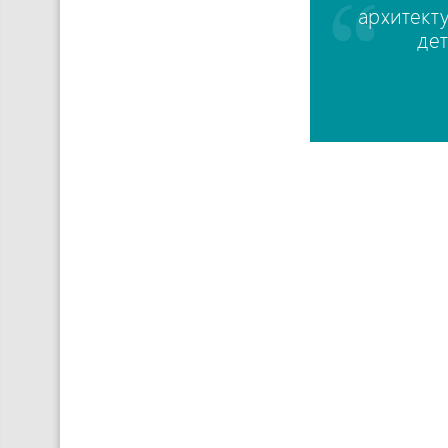
архитект
де