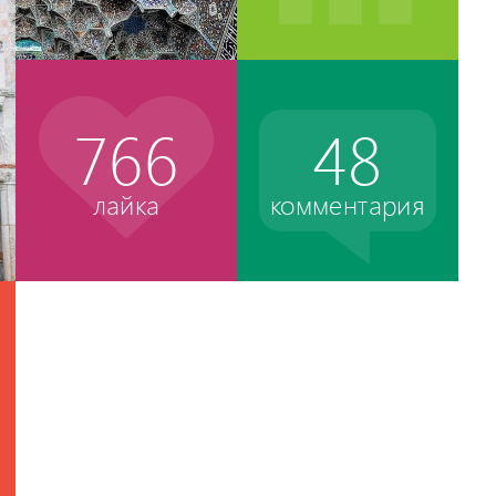
766
48
лайка
комментария