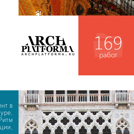
169
работ
нт в
туре.
Ритм
ции.