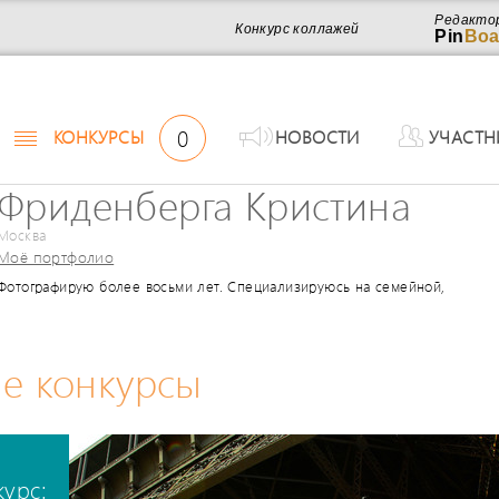
Редакто
Конкурс коллажей
Pin
Boa
0
КОНКУРСЫ
НОВОСТИ
УЧАСТН
Фриденберга Кристина
Москва
Моё портфолио
Фотографирую более восьми лет. Специализируюсь на семейной,
детской,свадебной съемке. В свободное от работы время люблю готовит
фотографировать еду.
е конкурсы
курс: