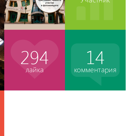
294
14
лайка
комментария