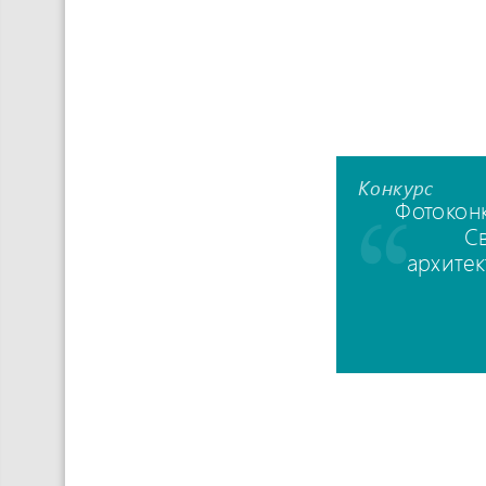
Конкурс
Фотокон
С
архите