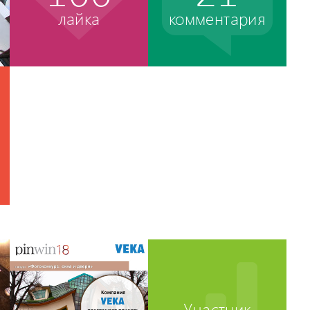
лайка
комментария
Участник