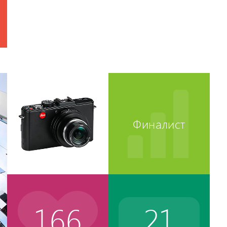
Финалист
166
21