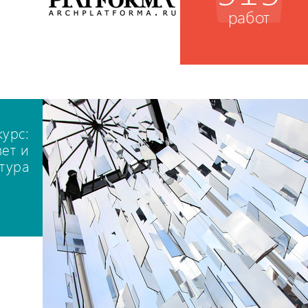
работ
курс:
вет и
ктура