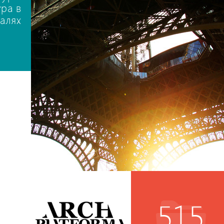
ура в
талях
515