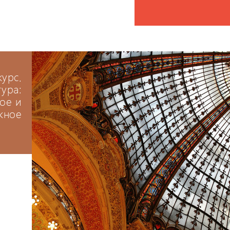
курс.
тура:
ое и
жное