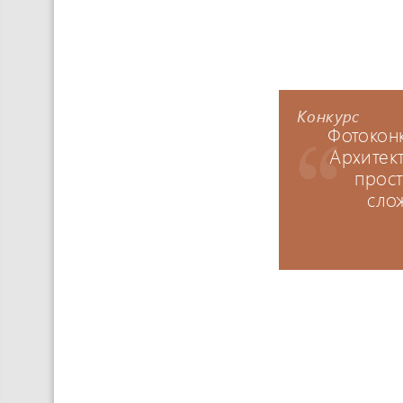
Конкурс
Фотокон
Архитек
прост
сло