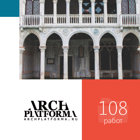
108
работ