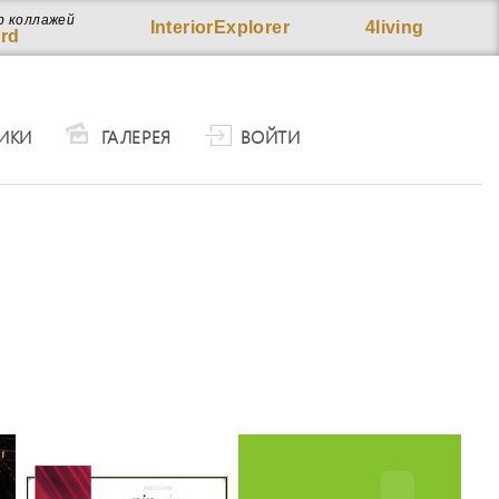
р коллажей
InteriorExplorer
4living
rd
ИКИ
ГАЛЕРЕЯ
ВОЙТИ
ь и