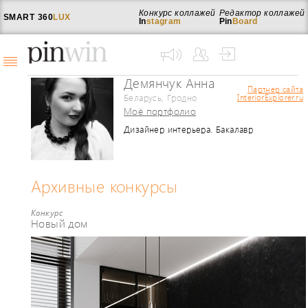
Конкурс коллажей
Редактор коллажей
SMART
360
LUX
In
stagram
Pin
Board
Демянчук Анна
Партнер сайта
Беларусь, Гродно
InteriorExplorer.ru
Моё портфолио
Дизайнер интерьера. Бакалавр
искусств, Европейский гуманитарный
университет 2004 г., Белорусский
государственный университет 2005 г.
Член Белорусского союза дизайнеров
Архивные конкурсы
с 2006 г. Для приобретения опыта и
повышения квалификации постоянно
посещаю международные выставки
Конкурс
Новый дом
Италии, Франции, Германии, России.
Занимаюсь разработкой дизайн-
проектов частных и общественных
интерьеров. Веду проекты от идеи до
реализации.