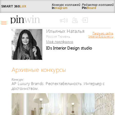
Конкурс коллажей
Редактор коллажей
SMART
360
LUX
In
stagram
Pin
Board
Ильиных Наталья
Партнер сайта
Россия Тюмень
InteriorExplorer.ru
Моё портфолио
IDs Interior Design studio
Архивные конкурсы
Конкурс
AP Luxury Brands: Респектабельность. Интерьер с
достоинством.