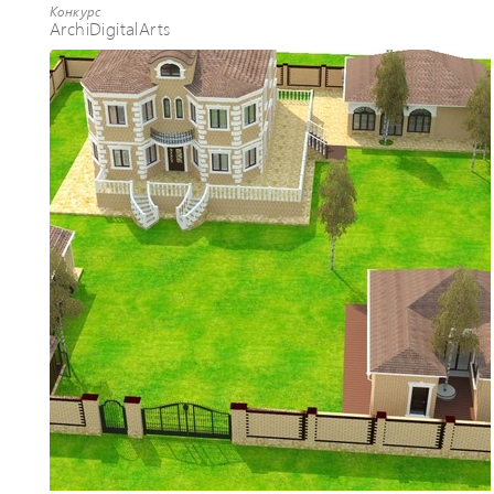
Конкурс
ArchiDigitalArts