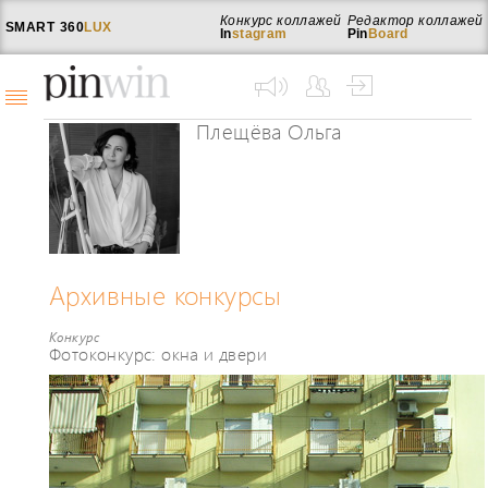
Конкурс коллажей
Редактор коллажей
SMART
360
LUX
In
stagram
Pin
Board
Плещёва Ольга
Архивные конкурсы
Конкурс
Фотоконкурс: окна и двери