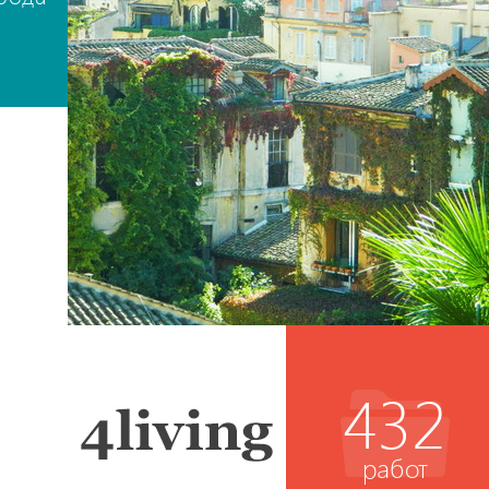
432
работ