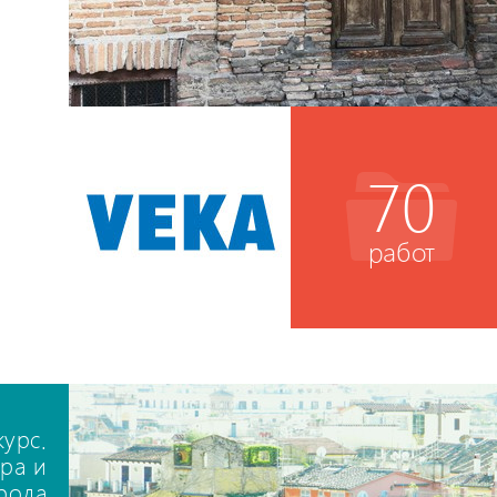
70
работ
курс.
ра и
рода