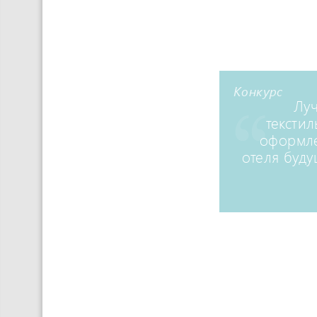
Конкурс
Лу
тексти
оформл
отеля буду