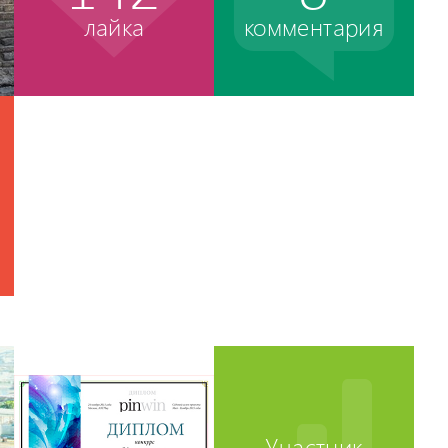
лайка
комментария
Участник