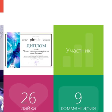
Участник
26
9
лайка
комментария