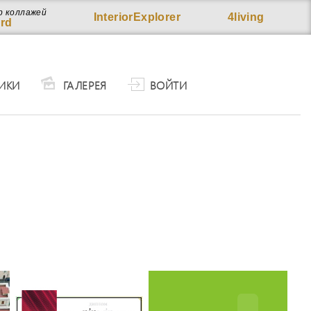
р коллажей
InteriorExplorer
4living
rd
ИКИ
ГАЛЕРЕЯ
ВОЙТИ