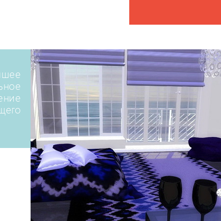
чшее
льное
ение
щего