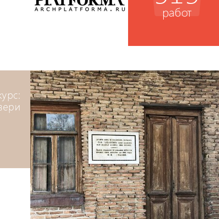
работ
курс:
вери