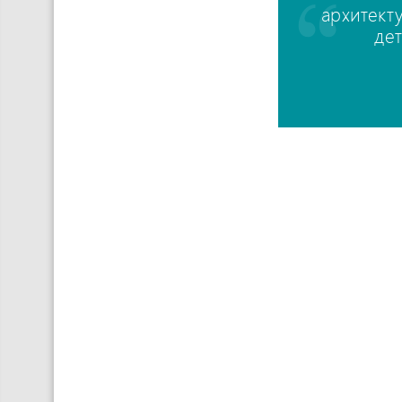
архитект
де