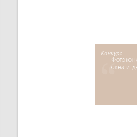
Конкурс
Фотокон
окна и д