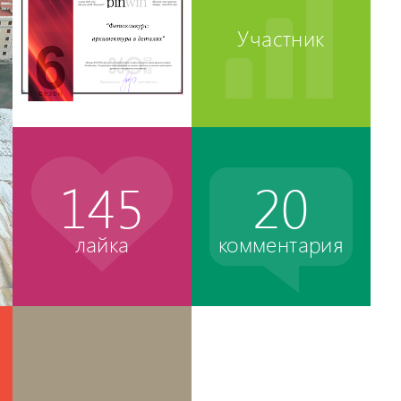
Участник
145
20
лайка
комментария