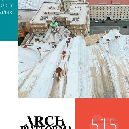
ура в
талях
515