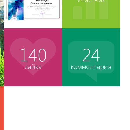
140
24
лайка
комментария