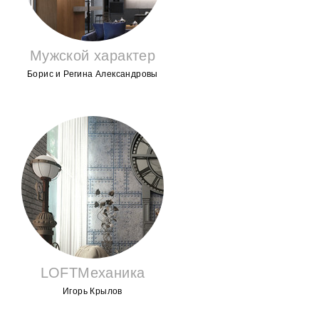
Мужской характер
Борис и Регина Александровы
LOFTМеханика
Игорь Крылов