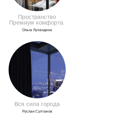
Пространство
Премиум комфорта.
Ольга Лупандина
Вся сила города
Руслан Султанов