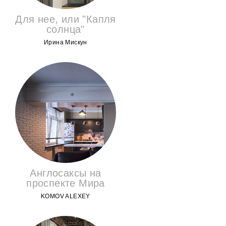
Для нее, или "Капля
солнца"
Ирина Мискун
Англосаксы на
проспекте Мира
KOMOV ALEXEY