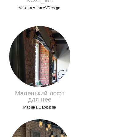
KOZI_loft
Valkina Anna AVDesign
Маленький лофт
для нее
Марина Саркисян