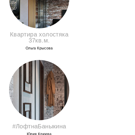
Квартира холостяка
37кв.м.
Ольга Крысова
#ЛофтнаБаныкина
Юлия Клюева