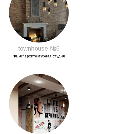
townhouse №6
"КБ-8" архитектурная студия