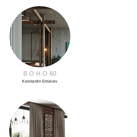
B O H O 60
Konstantin Entalcev