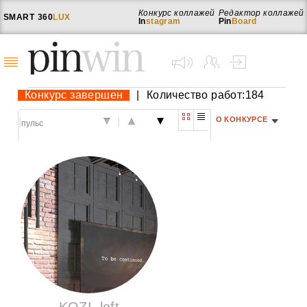
Конкурс коллажей
Редактор коллажей
SMART
360
LUX
In
stagram
Pin
Board
Конкурс завершен
|
Количество работ:184
О КОНКУРСЕ
|
|