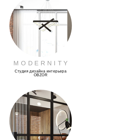
M O D E R N I T Y
Студия дизайна интерьера
OBZOR