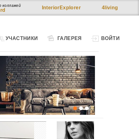
р коллажей
InteriorExplorer
4living
rd
УЧАСТНИКИ
ГАЛЕРЕЯ
ВОЙТИ