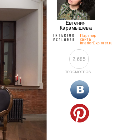
Евгения
Карамышева
Партнер
сайта
InteriorExplorer.ru
2,685
ПРОСМОТРОВ