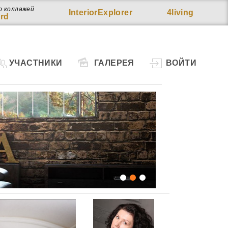
р коллажей
InteriorExplorer
4living
rd
УЧАСТНИКИ
ГАЛЕРЕЯ
ВОЙТИ