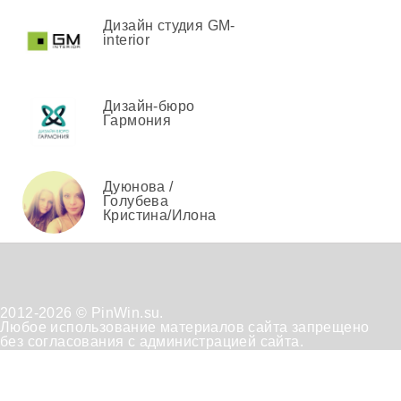
Дизайн студия GM-
interior
Дизайн-бюро
Гармония
Дуюнова /
Голубева
Кристина/Илона
2012-2026 © PinWin.su.
Любое использование материалов сайта запрещено
без согласования с администрацией сайта.
Техническая
Положение
Отказ от
поддержка
по
получения
обработке
рассылок