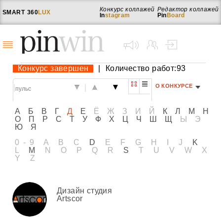
Конкурс коллажей
Редактор коллажей
SMART
360
LUX
In
stagram
Pin
Board
Конкурс завершен
|
Количество работ:93
О КОНКУРСЕ
|
|
А
Б
В
Г
Д
Е
Ё
Ж
З
И
Й
К
Л
М
Н
О
П
Р
С
Т
У
Ф
Х
Ц
Ч
Ш
Щ
Ы
Э
Ю
Я
0-9
A
B
C
D
E
F
G
H
I
J
K
L
M
N
O
P
Q
R
S
T
U
V
W
X
Y
Z
Дизайн студия
Artscor