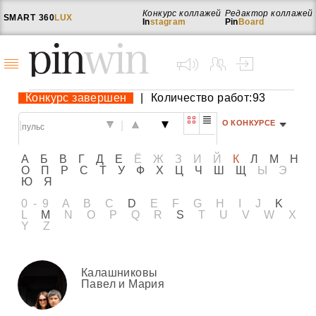
Конкурс коллажей
Редактор коллажей
SMART
360
LUX
In
stagram
Pin
Board
Конкурс завершен
|
Количество работ:93
О КОНКУРСЕ
|
|
А
Б
В
Г
Д
Е
Ё
Ж
З
И
Й
К
Л
М
Н
О
П
Р
С
Т
У
Ф
Х
Ц
Ч
Ш
Щ
Ы
Э
Ю
Я
0-9
A
B
C
D
E
F
G
H
I
J
K
L
M
N
O
P
Q
R
S
T
U
V
W
X
Y
Z
Калашниковы
Павел и Мария