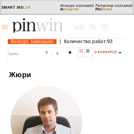
Конкурс коллажей
Редактор коллажей
SMART
360
LUX
In
stagram
Pin
Board
Конкурс завершен
|
Количество работ:93
О КОНКУРСЕ
|
|
Жюри