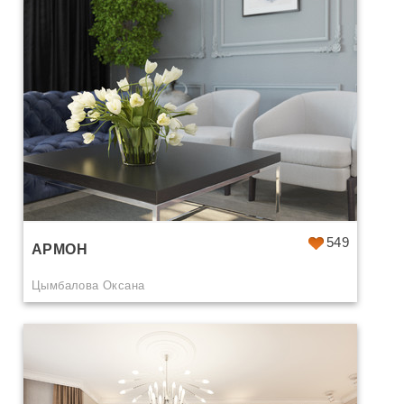
549
АРМОН
Цымбалова Оксана