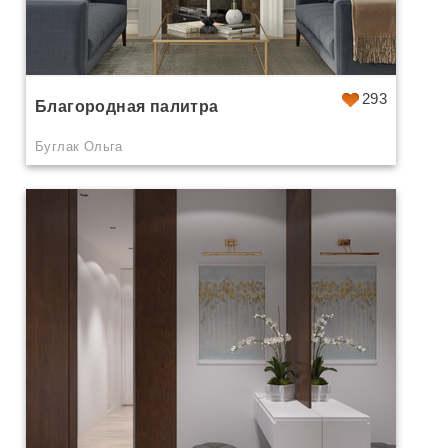
293
Благородная палитра
Буглак Ольга