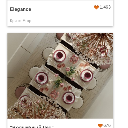
1,463
Elegance
Кринж Егор
676
"Волшебный Лес"