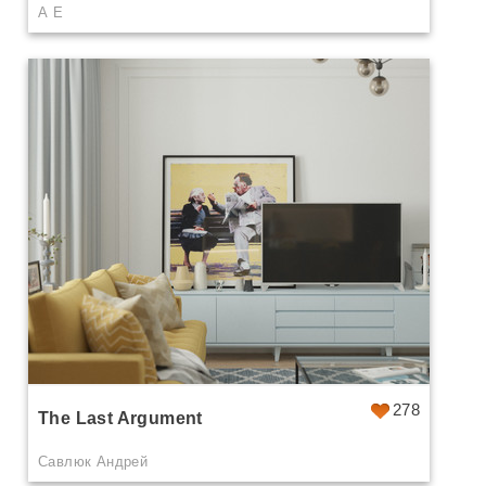
А Е
278
The Last Argument
Савлюк Андрей