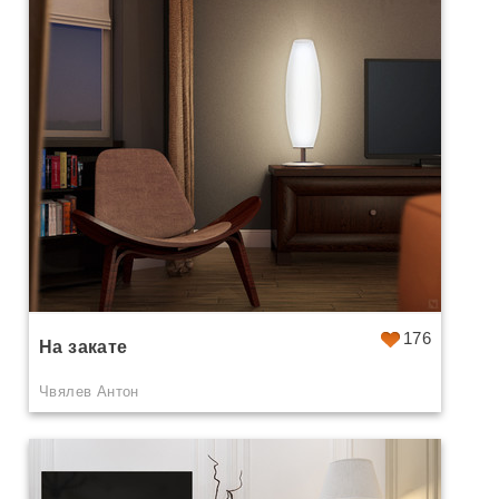
176
На закате
Чвялев Антон