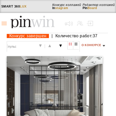
Конкурс коллажей
Редактор коллажей
SMART
360
LUX
In
stagram
Pin
Board
Конкурс завершен
|
Количество работ:37
О КОНКУРСЕ
|
|