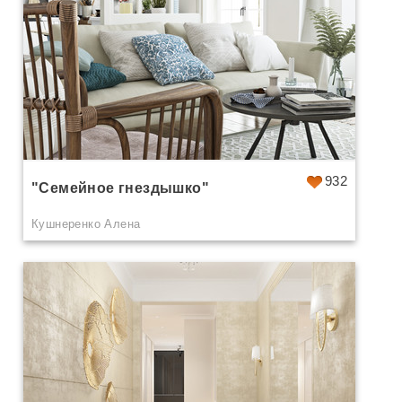
932
"Семейное гнездышко"
Кушнеренко Алена